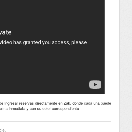
 de ingresar reservas directamente en Zak, donde cada una puede
 forma inmediata y con su color correspondiente
cle.