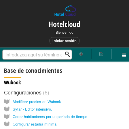
Hotelcloud
Bienvenido
Iniciar sesión
Base de conocimientos
Wubook
Configuraciones
6
Modificar precios en Wubook
Sytar - Editor intensivo.
Cerrar habitaciones por un periodo de tiempo
Configurar estadía minima.